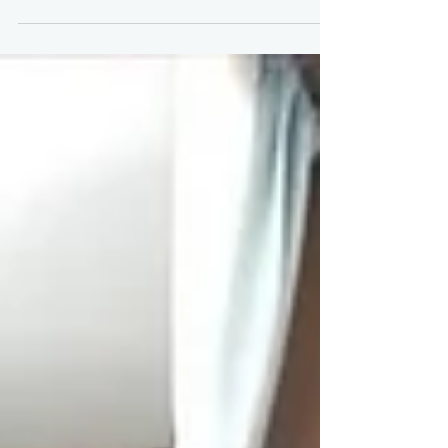
【Zoom開催】NSLアカデミー＠安田女子
高校テニス部